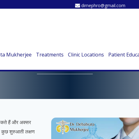
dirnephro@gmail.com
ata Mukherjee
Treatments
Clinic Locations
Patient Educ
किडनी खराब होने के शुरुआती लक्षण
कते हैं और अक्सर
्य कुछ शुरुआती लक्षण