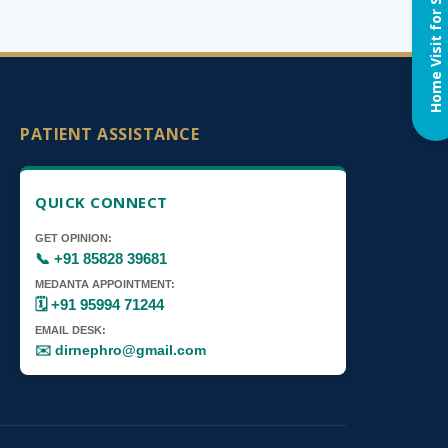
Home Visit for Special Case
PATIENT ASSISTANCE
QUICK CONNECT
GET OPINION:
📞 +91 85828 39681
MEDANTA APPOINTMENT:
🗓️ +91 95994 71244
EMAIL DESK:
✉️ dirnephro@gmail.com